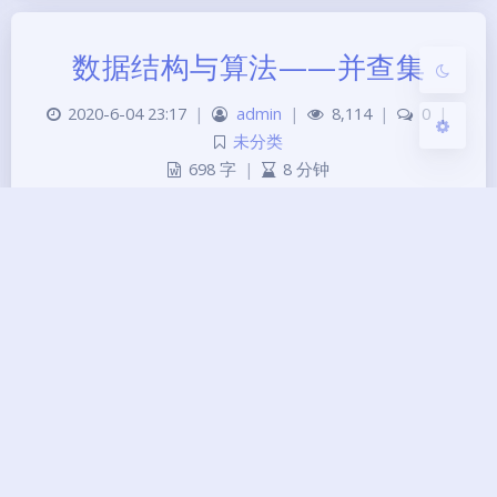
关闭
日落
暗化
灰度
数据结构与算法——并查集
2020-6-04 23:17
|
admin
|
8,114
|
0
|
未分类
698 字
|
8 分钟
并查集 并查集（Union & find） 是一种树形的数据
结构，用于处理一些不交集（Disjoint sets）的合并
与查询的问题。初始化时把每个点所在集合初始化为
其自身。 Find： 确定元素属于哪一个子集，它可以
被用来确定两个元素是否属于同一子集。 Union：
将两个子集合并成同一个子集。 如下图所示，一开
始有7个字母，每个都指向自…