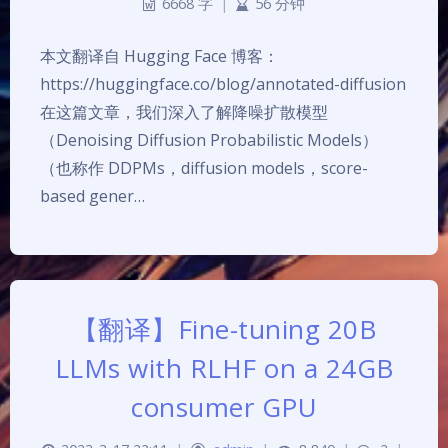
6668 字
|
56 分钟
本文翻译自 Hugging Face 博客：
https://huggingface.co/blog/annotated-diffusion
在这篇文章，我们深入了解降噪扩散模型
（Denoising Diffusion Probabilistic Models）
（也称作 DDPMs，diffusion models，score-
based gener…
【翻译】Fine-tuning 20B
LLMs with RLHF on a 24GB
consumer GPU