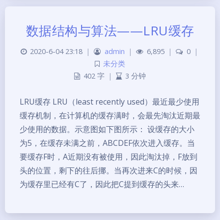
数据结构与算法——LRU缓存
2020-6-04 23:18
|
admin
|
6,895
|
0
|
未分类
402 字
|
3 分钟
LRU缓存 LRU（least recently used）最近最少使用
缓存机制，在计算机的缓存满时，会最先淘汰近期最
少使用的数据。示意图如下图所示： 设缓存的大小
为5，在缓存未满之前，ABCDEF依次进入缓存。当
要缓存F时，A近期没有被使用，因此淘汰掉，F放到
夜间模式
头的位置，剩下的往后挪。当再次进来C的时候，因
为缓存里已经有C了，因此把C提到缓存的头来…
Sans Serif
Serif
浅阴影
深阴影