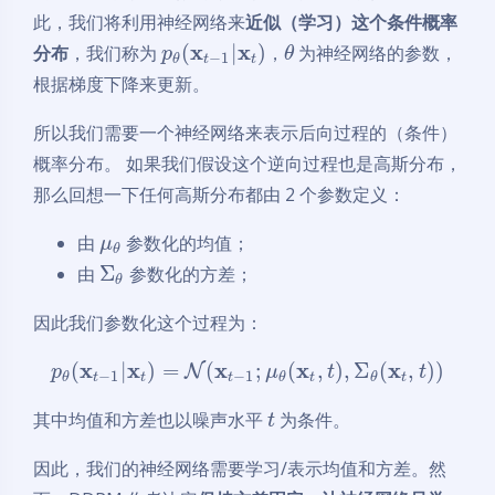
此，我们将利用神经网络来
近似（学习）这个条件概率
x
x
(
|
)
分布
，我们称为
，
为神经网络的参数，
p
θ
−
1
t
t
θ
根据梯度下降来更新。
所以我们需要一个神经网络来表示后向过程的（条件）
概率分布。 如果我们假设这个逆向过程也是高斯分布，
那么回想一下任何高斯分布都由 2 个参数定义：
由
参数化的均值；
μ
θ
Σ
由
参数化的方差；
θ
因此我们参数化这个过程为：
x
x
x
x
x
(
|
)
=
(
;
(
,
)
,
Σ
(
,
)
)
N
p
μ
t
t
−
1
−
1
t
t
t
t
t
θ
θ
θ
其中均值和方差也以噪声水平
为条件。
t
因此，我们的神经网络需要学习/表示均值和方差。然