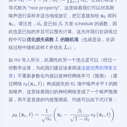
=
1
t
t
t
s
s
等式称为 “nice property”。这意味着我们可以对高斯
x
噪声进行采样并适当地缩放它，把它直接加给
得到
0
x
¯
。请注意，
是已知
方差 schedule 的函数，因
α
β
t
t
t
此也是已知的并且可以预先计算。这允许我们在训练过
程中可以
优化损失函数
的随机项
（也就是说，在训
L
练过程中随机采样
并优化
）。
t
L
t
如 Ho 等人所示，此属性的另一个优点是可以（经过一
些数学运算，为此我们建议读者阅读
这篇优秀的博客文
章
）不重新参数化均值以使神经网络学习（预测）（通
x
(
,
)
过网络
）构成损失的 KL 项中噪声水平
的附
ϵ
t
t
t
θ
加噪声。这意味着我们的神经网络变成了一个噪声预测
器，而不是直接的均值预测器。均值可以由下式计算：
1
(
)
β
t
x
x
x
(
,
)
=
−
(
,
)
μ
t
ϵ
t
−
−
−
−
−
−
−
t
t
t
θ
θ
¯
1
−
√
√
α
α
t
t