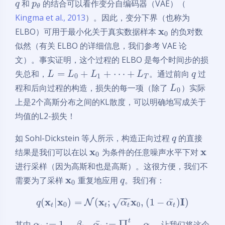
和
的结合可以看作变分自编码器（VAE）（
q
p
θ
Kingma et al., 2013
）。因此，变分下界（也称为
x
ELBO）可用于最小化关于真实数据样本
的负对数
0
似然（有关 ELBO 的详细信息，我们参考 VAE 论
文）。事实证明，这个过程的 ELBO 是每个时间步的损
=
+
+
⋯
+
失总和，
。通过前向
过
L
L
L
L
q
0
1
T
程和后向过程的构造，损失的每一项（除了
）实际
L
0
上是2个高斯分布之间的KL散度，可以明确地写成关于
均值的L2-损失！
如 Sohl-Dickstein 等人所示，构造正向过程
的直接
q
x
x
结果是我们可以在以
为条件的任意噪声水平下对
0
进行采样（因为高斯和也是高斯）。这很方便，我们不
x
需要为了采样
重复地应用
。我们有：
q
0
−
−
x
x
x
x
I
¯
¯
(
|
)
=
(
;
,
(
1
−
)
)
√
N
q
α
α
0
0
t
t
t
t
t
¯
:
=
1
−
:
=
其中
，
∏
。让我们将这个
α
β
α
α