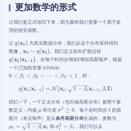
更加数学的形式
让我们更正式地写下来，因为最终我们需要一个易于处
理的损失函数。
x
(
)
让
为真实数据分布，我们从这个分布采样得到
q
0
x
x
∼
(
)
图像，
。我们定义前向扩散过程
q
0
0
x
|
x
)
(
，在每个时间步增加
增加高斯噪声，根据
q
t
t
t
−
1
一个已知的变量 schdule
0
<
<
<
⋯
<
<
1
，即：
β
β
β
1
2
T
−
−
−
−
−
x
x
x
x
I
(
|
)
=
(
;
1
−
,
)
√
N
q
β
β
−
1
−
1
t
t
t
t
t
t
回忆一下，一个正太分布（也叫做高斯分布）被两个参
2
≥
0
数定义：均值
和方差
。每个在时间步
的新
μ
σ
t
图片（有点噪声）是从
条件高斯分布
生成的，参数为
−
−
−
−
−
2
x
=
1
−
=
√
和
，我们可以从
μ
β
σ
β
t
t
t
t
t