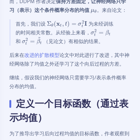
而，DDPM 作者决定
保持方差固定，让神经网络只学
习（表示）这个条件概率分布的均值
。来自论文：
μ
θ
2
x
I
Σ
(
,
)
=
首先，我们设
为未经训练
t
σ
t
θ
t
2
=
的时间相关常数。从经验上来看，
σ
β
t
t
~
2
=
和
（见论文）有相似的结果。
σ
β
t
t
后来在
改进的扩散模型
论文中对此进行了改进，其中神
经网络除了均值之外还学习了这个向后过程的方差。
继续，假设我们的神经网络只需要学习/表示条件概率
分布的均值。
定义一个目标函数（通过表
示均值）
为了推导出学习后向过程均值的目标函数，作者观察到