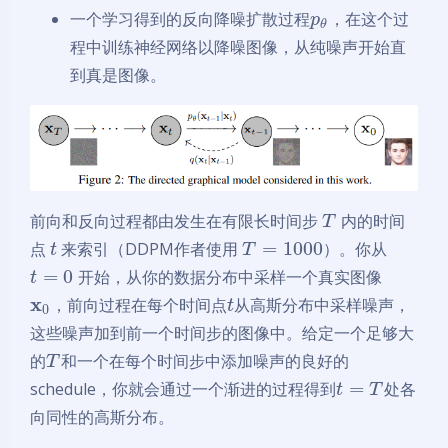
一个学习得到的反向降噪扩散过程
，在这个过
p
θ
程中训练神经网络以降噪图像，从纯噪声开始直
到真是图像。
前向和反向过程都由发生在有限长时间步
内的时间
T
=
1000
点
来索引（DDPM作者使用
）。你从
t
T
=
0
开始，从你的数据分布中采样一个真实图像
t
x
，前向过程在每个时间点
从高斯分布中采样噪声，
t
0
这些噪声加到前一个时间步的图像中。给定一个足够大
的
和一个在每个时间步中添加噪声的良好的
T
=
schedule，你就会通过一个渐进的过程得到
处各
t
T
向同性的高斯分布。