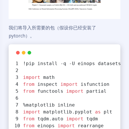
我们将导入所需要的包（假设你已经安装了
pytorch）。
!pip install -q -U einops datasets m
import
 math
from
 inspect 
import
 isfunction
from
 functools 
import
 partial
%matplotlib inline
import
 matplotlib.pyplot 
as
 plt
from
 tqdm.auto 
import
 tqdm
from
 einops 
import
 rearrange