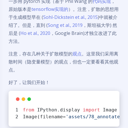
一步用 pytorch 实现（基于 Phil Wang 的
代码实现
，
原始版本是
tensorflow实现的
）。注意，扩散的思想用
于生成模型早在 (
Sohl-Dickstein et al., 2015
)中就被介
绍了。但是，直到 (
Song et al., 2019
，斯坦福大学) 然
后是 (
Ho et al., 2020
，Google Brain)才独立改进了此
方法。
注意，存在几种关于扩散模型的
观点
。这里我们采用离
散时间（隐变量模型）的观点，但也一定要看看其他观
点。
好了，让我们开始！
from
 IPython.display 
import
 Image
Image(filename=
'assets/78_annotated-