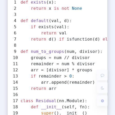
def
exists
(
x
):
return
 x 
is
not
None
def
default
(
val, d
):
if
 exists(val):
return
 val
return
 d() 
if
 isfunction(d) 
else
夜间模式
def
num_to_groups
(
num, divisor
):
Sans Serif
Serif
    groups = num // divisor
    remainder = num % divisor
浅阴影
深阴影
    arr = [divisor] * groups
if
 remainder > 
0
:
关闭
日落
暗化
灰度
        arr.append(remainder)
return
 arr
class
Residual
(
nn.Module
):
def
__init__
(
self, fn
):
super
().__init__()