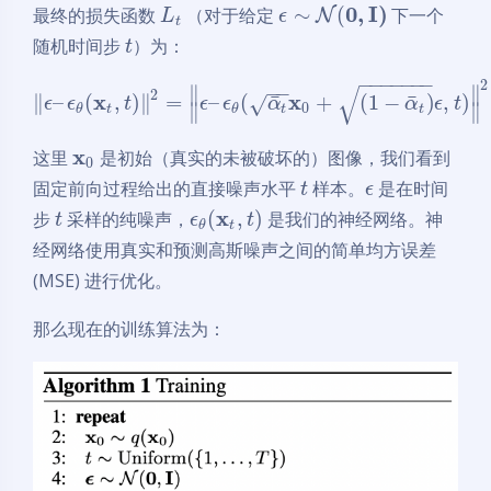
0
,
I
)
∼
(
最终的损失函数
（对于给定
下一个
N
L
ϵ
t
随机时间步
）为：
t
−
−
−
−
−
−
−
2
−
−
√
∥
∥
2
x
x
¯
¯
∥
–
(
,
)
∥
=
–
(
+
(
1
−
)
,
)
√
ϵ
ϵ
t
ϵ
ϵ
α
α
ϵ
t
0
∥
∥
t
t
t
θ
θ
x
这里
是初始（真实的未被破坏的）图像，我们看到
0
固定前向过程给出的直接噪声水平
样本。
是在时间
t
ϵ
x
(
,
)
步
采样的纯噪声，
是我们的神经网络。神
t
ϵ
t
t
θ
经网络使用真实和预测高斯噪声之间的简单均方误差
(MSE) 进行优化。
那么现在的训练算法为：