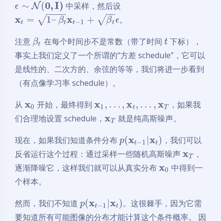
0
,
I
)
∼
(
中采样，然后设
N
ϵ
−
−
−
−
−
−
x
x
=
1
–
+
√
√
。
β
β
ϵ
−
1
t
t
t
t
注意
在每个时间步不是常数（带了时间
下标），
β
t
t
事实上我们定义了一个所谓的“方差 schedule”，它可以
是线性的、二次方的、余弦的等等，我们将进一步看到
（有点像学习率 schedule）。
x
x
x
x
,
…
,
,
…
,
从
开始，最终得到
，如果我
0
1
t
T
x
们合理地设置 schedule，
就是纯高斯噪声。
T
x
x
(
|
)
现在，如果我们知道条件分布
，我们可以
p
−
1
t
t
x
反省运行这个过程：通过采样一些随机高斯噪声
，
T
x
逐渐降噪它，这样我们就可以从真实分布
中得到一
0
个样本。
x
x
(
|
)
然而，我们不知道
。这很棘手，因为它需
p
−
1
t
t
要知道所有可能图像的分布才能计算这个条件概率。 因