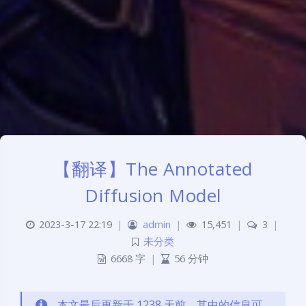
【翻译】The Annotated
Diffusion Model
2023-3-17 22:19
|
admin
|
15,451
|
3
|
未分类
6668 字
|
56 分钟
本文最后更新于 1238 天前，其中的信息可