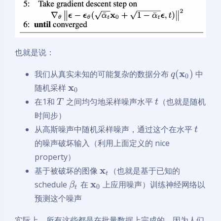
也就是说：
x
(
)
我们从真实未知的可能复杂的数据分布
中
q
0
x
随机采样
0
在1和
之间均匀地采样噪声水平
（也就是随机
T
t
时间步）
从高斯噪声中随机采样噪声，通过这个在水平
t
的噪声破坏输入（利用上面定义的 nice
property）
x
基于被破坏的图像
（也就是基于已知的
t
x
schedule
在
上应用噪声）训练神经网络以
β
0
t
预测这个噪声
实际上，所有这些都是在批量数据上完成的，因为人们