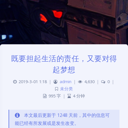
既要担起生活的责任，又要对得
起梦想
2019-3-01 1:18
|
admin
|
4,630
|
0
|
未分类
995 字
|
4 分钟
本文最后更新于 1248 天前，其中的信息可
能已经有所发展或是发生改变。