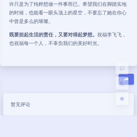
许只是为了纯粹想做一件事而已。希望我们在脚踏实地
的时候，也能看一眼头顶上的星空，不要忘了她在你心
中曾是多么的璀璨。
夜间模式
既要担起生活的责任，又要对得起梦想。
祝福李飞飞，
Sans Serif
Serif
也祝福每一个人，不辜负我们的美好时光。
浅阴影
深阴影
关闭
日落
暗化
灰度
豆
暂无评论
发送评论