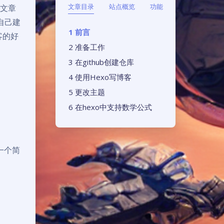
文章目录
站点概览
功能
的文章
自己建
前言
客的好
准备工作
在github创建仓库
使用Hexo写博客
更改主题
在hexo中支持数学公式
一个简