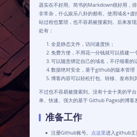
器实在不好用。简书的Markdown很好用
非常杂，什么娱乐八卦的都有。使用域名+虚
站过程也繁琐，也不容易被搜索到。后来发现git
处有：
全是静态文件，访问速度快；
免费方便，不用花一分钱就可以搭建一
可以随意绑定自己的域名，不仔细看的话
数据绝对安全，基于github的版本管
博客内容可以轻松打包、转移、发布到
不过也不容易被搜索到。没有十全十美的平台，
单、快速、强大的基于 Github Pages的
准备工作
注册Github账号。
点这里
进入githu