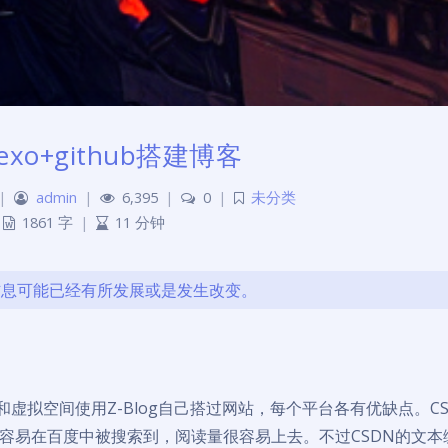
exo+github搭建博客
|
admin
|
6,395
|
0
|
未分类
1861 字
|
11 分钟
的信息可能已经有所发展或是发生改变。
虚拟空间使用Z-Blog自己搭过网站，每个平台各有优缺点。CS
容易在百度中被搜索到，阅读量很容易上去。不过CSDN的文本