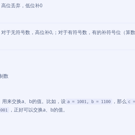
高位丢弃，低位补0
对于无符号数，高位补0,；对于有符号数，有的补符号位（算
制数
。用来交换a、b的值。比如，设
，那么
a = 1001, b = 1100
c 
，正好可以交换a、b的值。
1001