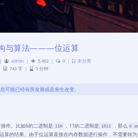
构与算法———位运算
|
admin
|
5,462
|
0
|
未分类
743 字
|
5 分钟
的信息可能已经有所发展或是发生改变。
操作。比如6的二进制是
，11的二进制是
，那么
110
1011
6 a
辑运算的结果。由于位运算直接在内存数据进行操作，不需要转为