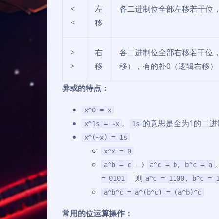
<
左
各二进制位全部左移若干位，
<
移
>
右
各二进制位全部右移若干位，
>
移
移），有的补0（逻辑右移）
异或的特点：
x^0 = x
。
的意思是全为1的二进
x^1s = ~x
1s
x^(~x) = 1s
x^x = 0
→
a^b = c
a^c = b, b^c = a
，则
= 0101
a^c = 1100, b^c = 
a^b^c = a^(b^c) = (a^b)^c
常用的位运算操作：