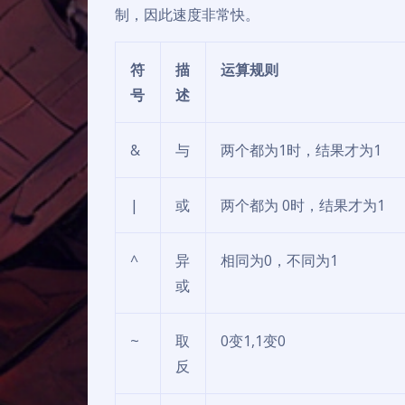
制，因此速度非常快。
符
描
运算规则
号
述
&
与
两个都为1时，结果才为1
|
或
两个都为 0时，结果才为1
^
异
相同为0，不同为1
或
~
取
0变1,1变0
反