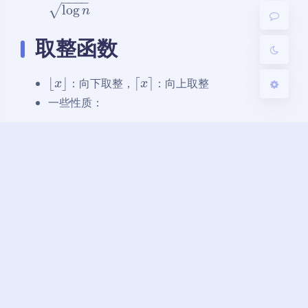
−
−
−
−
log
√
n
关闭
日落
暗化
灰度
取整函数
⌊
⌋
⌈
⌉
：向下取整，
：向上取整
x
x
一些性质：
−
1
<
⌊
⌋
≤
≤
⌈
⌉
<
+
1
x
x
x
x
x
⌊
+
⌋
=
⌊
⌋
+
,
⌈
+
⌉
=
⌈
⌉
+
x
n
x
n
x
n
x
n
n
n
⌈
⌉
⌊
⌋
+
=
n
2
2
⌈
⌉
⌊
⌋
n
n
⌈
⌉
⌊
⌋
n
n
⌈
⌉
⌊
⌋
a
a
=
,
=
b
a
b
b
a
b