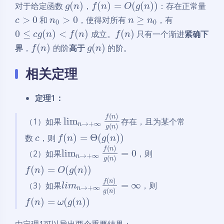
(
)
(
)
=
(
(
)
)
对于给定函数
，
：存在正常量
g
n
f
n
O
g
n
>
0
>
0
≥
和
，使得对所有
，有
c
n
n
n
0
0
0
≤
(
)
<
(
)
(
)
成立。
只有一个渐进
紧确下
c
g
n
f
n
f
n
(
)
(
)
界
，
的阶
高于
的阶。
f
n
g
n
相关定理
定理1：
(
)
f
n
lim
（1）如果
存在，且为某个常
→
+
∞
n
(
)
g
n
(
)
=
Θ
(
(
)
)
数
，则
c
f
n
g
n
(
)
f
n
lim
=
0
（2）如果
，则
→
+
∞
n
(
)
g
n
(
)
=
(
(
)
)
f
n
O
g
n
(
)
f
n
=
∞
（3）如果
，则
l
i
m
→
+
∞
n
(
)
g
n
(
)
=
(
(
)
)
f
n
ω
g
n