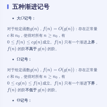
五种渐进记号
大
记号：
O
(
)
(
)
=
(
(
)
)
对于给定函数
，
：存在正常量
g
n
f
n
O
g
n
≥
和
，使得对所有
，有
c
n
n
n
0
0
0
≤
(
)
≤
(
)
(
)
成立。
只有一个渐进
上界
，
f
n
c
g
n
f
n
(
)
(
)
的阶
不高于
的阶。
f
n
g
n
Ω
记号：
(
)
(
)
=
(
(
)
)
对于给定函数
，
：存在正常量
g
n
f
n
O
g
n
≥
和
，使得对所有
，有
c
n
n
n
0
0
0
≤
(
)
≤
(
)
(
)
成立。
只有一个渐进
下界
，
c
g
n
f
n
f
n
(
)
(
)
的阶
不低于
的阶。
f
n
g
n
Θ
记号：