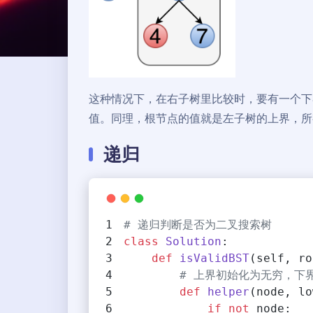
这种情况下，在右子树里比较时，要有一个下
值。同理，根节点的值就是左子树的上界，所
递归
# 递归判断是否为二叉搜索树
class
Solution
:
def
isValidBST
(
self, ro
# 上界初始化为无穷，下
def
helper
(
node, lo
if
not
 node: