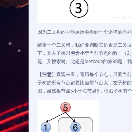
因为二叉树的中序遍历会得到一个递增的序列
给定一个二叉树，我们要判断它是否是二叉搜
下，其左子树
只包含小于
当前节点的数；（2
是二叉搜索树。此题是leetcode的第98
【
注意
】直观来看，遍历每个节点，只要当前
子树的所有节点都要比当前节点大，左子树的
图，虽然根节点5小于右节点6，但右子树有