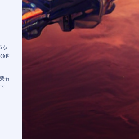
节点
必须也
要右
下