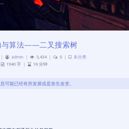
构与算法——二叉搜索树
|
admin
|
5,434
|
0
|
未分类
1940 字
|
16 分钟
的信息可能已经有所发展或是发生改变。