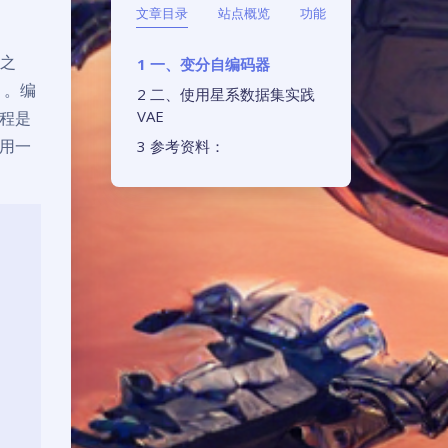
文章目录
站点概览
功能
术之
一、变分自编码器
r）。编
二、使用星系数据集实践
VAE
程是
用一
参考资料：