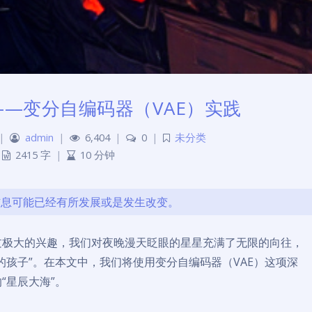
—变分自编码器（VAE）实践
|
admin
|
6,404
|
0
|
未分类
2415 字
|
10 分钟
的信息可能已经有所发展或是发生改变。
过极大的兴趣，我们对夜晚漫天眨眼的星星充满了无限的向往，
的孩子”。在本文中，我们将使用变分自编码器（VAE）这项深
“星辰大海”。