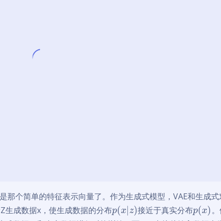
是那个简单的特征表示向量了。作为生成式模型，VAE和生成式
(
|
)
(
)
Z生成数据x，使生成数据的分布
接近于真实分布
。
p
x
z
p
x