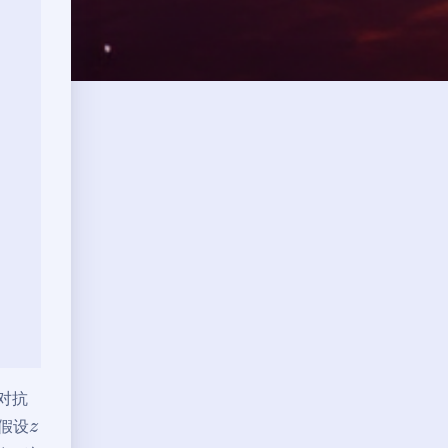
对抗
假设
z