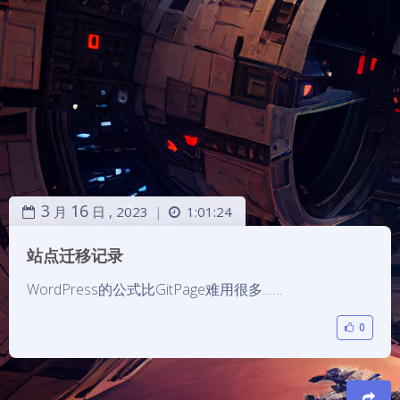
3
16
月
日 ,
2023
1:01:24
|
站点迁移记录
WordPress的公式比GitPage难用很多……
0